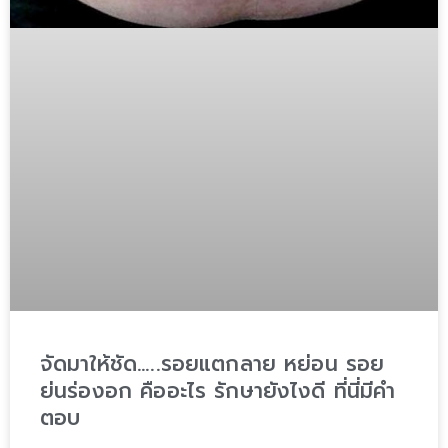
จัดมาให้ชัด…..รอยแตกลาย หย่อน รอย
ย่นร่องอก คืออะไร รักษายังไงดี ที่นี่มีคำ
ตอบ