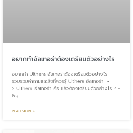
อยากทำอัลเทอร่าต้องเตรียมตัวอย่างไร
อยากทำ Ulthera อัลเทอร่าต้องเตรียมตัวอย่างไร
รวบรวมคำถามและสิ่งที่ควรรู้ Ulthera อัลเทอร่า -
> Ulthera อัลเทอร่า คือ แล้วต้องเตรียมตัวอย่างไร ? -
&g
READ MORE »