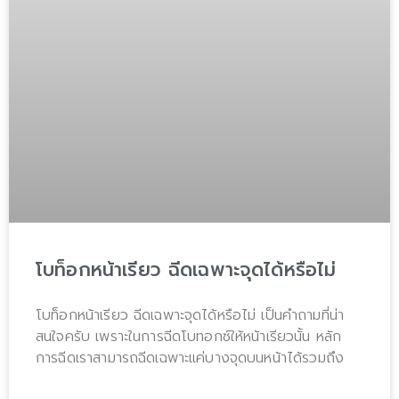
โบท็อกหน้าเรียว ฉีดเฉพาะจุดได้หรือไม่
โบท็อกหน้าเรียว ฉีดเฉพาะจุดได้หรือไม่ เป็นคำถามที่น่า
สนใจครับ เพราะในการฉีดโบทอกซ์ให้หน้าเรียวนั้น หลัก
การฉีดเราสามารถฉีดเฉพาะแค่บางจุดบนหน้าได้รวมถึง