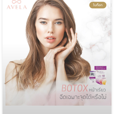
โบท็อก