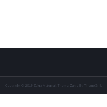
Copyright © 2019
Zakra Attornal
. Theme:
Zakra
By ThemeGrill.