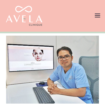
AVELA
ให้บริการเสริมความงามครบทุก
รูปแบบ คัดสรรเครื่องมือแพทย์ที่
Clinique
เป็นที่ยอมรับในระดับสากล ผ่าน
มาตรฐานการรับรองจาก FDA ไทย
คลินิกเสริม
อเมริกา และ ยุโรป อาทิ ULTHERA
, Botox , TESLA Former
ความงามที่ได้
รับความไว้
วางใจจาก
ดาราและ