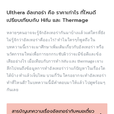
บุคคลช้ันนํา
Ulthera อัลเทอร่า คือ ราคาเท่าไร ที่ไหนดี
เปรียบเทียบกับ Hifu และ Thermage
หลายๆคนอาจจะรู้จักอัลเทอร่ากันมาบ้างแล้วแต่ใครที่ยัง
ไม่รู้จักว่าอัลเทอร่าคืออะไร? ทำไมใครๆก็พูดถึง ใน
บทความนี้เราจะมาศึกษาเพิ่มเติมเกี่ยวกับอัลเทอร่า หรือ
นวัตกรรมใหม่เพื่อการยกกระชับผิวว่าจะมีข้อดีและข้อ
เสียอย่างไร เมื่อเทียบกับการทํา hifu และ thermage เจาะ
ลึกไปจนถึงข้อมูลการทำอัลเทอร่าว่าแก้ปัญหาในเรื่องใด
ได้บ้าง ทำแล้วเจ็บไหม บวมกี่วัน ใครอยากจะทำอัลเทอร่า
ทำที่ไหนดี? ในบทความนี้มีคำตอบมาให้แล้ว ไปดูพร้อมๆ
กันเลย
สารบัญบทความเรื่องอัลเทอร่ากับหมอเตี๋ยว