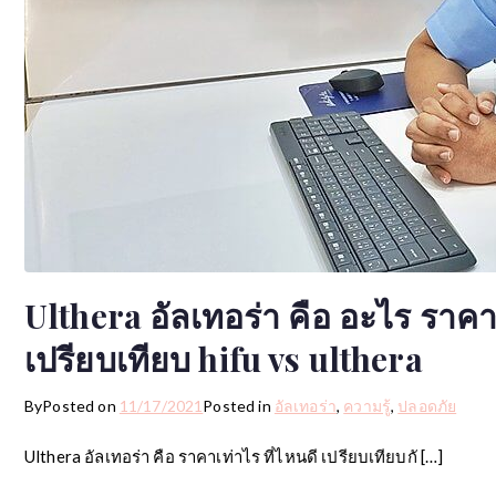
Ulthera อัลเทอร่า คือ อะไร ราคา 
เปรียบเทียบ hifu vs ulthera
By
Posted on
11/17/2021
Posted in
อัลเทอร่า
,
ความรู้
,
ปลอดภัย
Ulthera อัลเทอร่า คือ ราคาเท่าไร ที่ไหนดี เปรียบเทียบกั […]