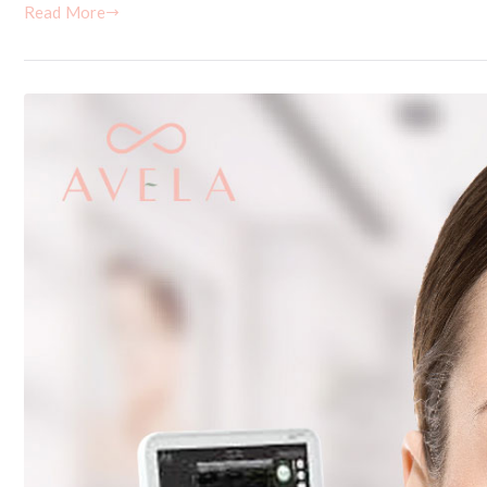
Read More