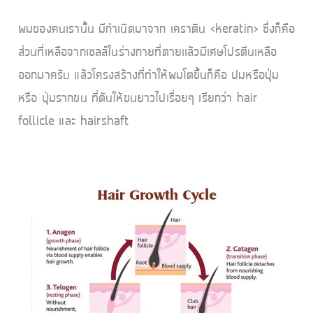
ผมของคนเรานั้น มีกำเนิดมาจาก เคราติน <keratin> ซึ่งก็คือ
ส่วนที่เหลือจากเซลล์ในร่างกายที่ตายเเล้วมีเศษโปรตีนเหลือ
ออกมาครับ แล้วโครงสร้างที่ทำให้ผมโตขึ้นก็คือ ปมหรือปุ่ม
หรือ ปุ่มรากขน ที่ดันให้ขนยาวไปเรื่อยๆ เรียกว่า hair
follicle และ hairshaft