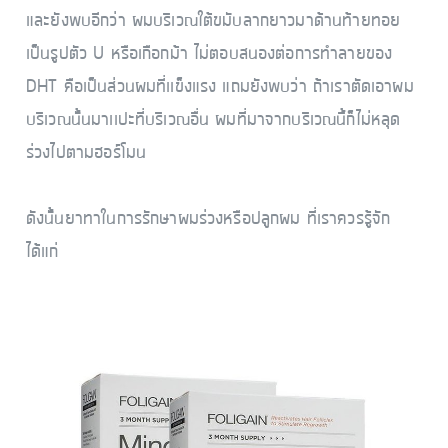
และยังพบอีกว่า ผมบริเวณใต้ขมับลากยาวมาด้านท้ายทอย
เป็นรูปตัว U หรือเกือกม้า ไม่ตอบสนองต่อการทำลายของ
DHT คือเป็นส่วนผมที่เเข็งแรง แถมยังพบว่า ถ้าเราตัดเอาผม
บริเวณนั้นมาเเปะที่บริเวณอื่น ผมที่มาจากบริเวณนี้ก็ไม่หลุด
ร่วงไปตามฮอร์โมน
ดังนั้นยาทาในการรักษาผมร่วงหรือปลูกผม ที่เราควรรู้จัก
ได้แก่