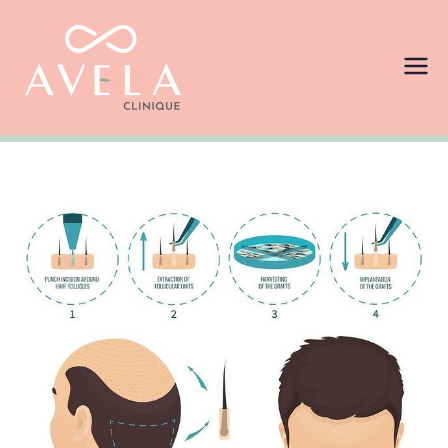
AVELA
ให้บริการเสริมความงามครบทุก
รูปแบบ คัดสรรเครื่องมือแพทย์ที่
Clinique
เป็นที่ยอมรับในระดับสากล ผ่าน
มาตรฐานการรับรองจาก FDA ไทย
คลินิกเสริม
อเมริกา และ ยุโรป อาทิ ULTHERA
, Botox , TESLA Former
ความงามที่ได้
รับความไว้
วางใจจาก
ดาราและ