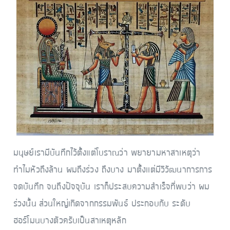
มนุษย์เรามีบันทึกไว้ตั้งแต่โบราณว่า พยายามหาสาเหตุว่า
ทำไมหัวถึงล้าน ผมถึงร่วง ถึงบาง มาตั้งเเต่มีวิวัฒนาการการ
จดบันทึก จนถึงปัจจุบัน เราก็ประสบความสำเร็จที่พบว่า ผม
ร่วงนั้น ส่วนใหญ่เกิดจากกรรมพันธ์ ประกอบกับ ระดับ
ฮอร์โมนบางตัวครับเป็นสาเหตุหลัก