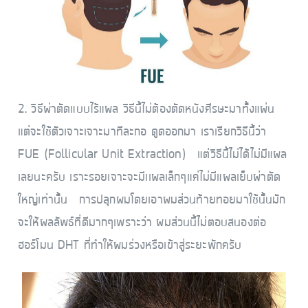
2. วิธีผ่าตัดแบบไร้แผล วิธีนี้ไม่ต้องตัดหนังศีรษะมาทั้งแผ่น
แต่จะใช้ตัวเจาะเจาะมาทีละกอ ดูดออกมา เราเรียกวิธีนี้ว่า
FUE (Follicular Unit Extraction) แต่วิธีนี้ไม่ได้ไม่มีแผล
เลยนะครับ เราะรอยเจาะจะมีเเผลเล็กๆแค่ไม่มีแผลเย็บผ่าตัด
ใหญ่เท่านั้น การปลุกผมโดยเอาผมส่วนท้ายทอยมาใช้นั้นมัก
จะให้ผลลัพธ์ที่ดีมากๆเพราะว่า ผมส่วนนี้ไม่ตอบสนองต่อ
ฮอร์โมน DHT ที่ทำให้ผมร่วงหรือเข้าสู่ระยะพักครับ