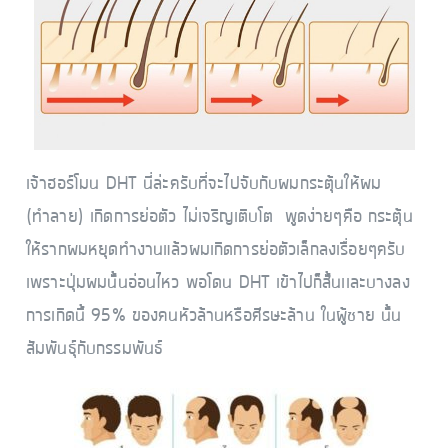
เจ้าฮอร์โมน DHT นี่ล่ะครับที่จะไปจับกับผมกระตุ้นให้ผม
(ทำลาย) เกิดการย่อตัว ไม่เจริญเติบโต พูดง่ายๆคือ กระตุ้น
ให้รากผมหยุดทำงานแล้วผมเกิดการย่อตัวเล็กลงเรื่อยๆครับ
เพราะปุ่มผมนั้นอ่อนไหว พอโดน DHT เข้าไปก็สั้นเเละบางลง
การเกิดนี้ 95% ของคนหัวล้านหรือศีรษะล้าน ในผู้ชาย นั้น
สัมพันธ์ุกับกรรมพันธ์