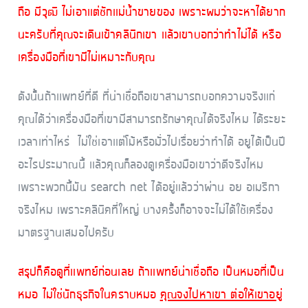
ถือ มีวุฒิ ไม่เอาเเต่ชักเเม่น้ำขายของ เพราะผมว่าจะหาได้ยาก
นะครับที่คุณจะเดินเข้าคลินิกเขา เเล้วเขาบอกว่าทำไม่ได้ หรือ
เครื่องมือที่เขามีไม่เหมาะกับคุณ
ดังนั้นถ้าเเพทย์ที่ดี ที่น่าเชื่อถือเขาสามารถบอกความจริงเเก่
คุณได้ว่าเครื่องมือที่เขามีสามารถรักษาคุณได้จริงไหม ได้ระยะ
เวลาเท่าไหร่ ไม่ใช่เอาเเต่โม้หรือมั่วไปเรื่อยว่าทำได้ อยูได้เป็นปี
อะไรประมาณนี้ เเล้วคุณก็ลองดูเครื่องมือเขาว่าดีจริงไหม
เพราะพวกนี้มัน search net ได้อยู่เเล้วว่าผ่าน อย อเมริกา
จริงไหม เพราะคลินิคที่ใหญ่ บางครั้งก็อาจจะไม่ได้ใช้เครื่อง
มาตรฐานเสมอไปครับ
สรุปก็คือดูที่เเพทย์ก่อนเลย ถ้าเเพทย์น่าเชื่อถือ เป็นหมอที่เป็น
หมอ ไม่ใช่นักธุรกิจในคราบหมอ
คุณจงไปหาเขา ต่อให้เขาอยู่