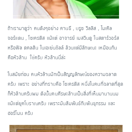
ถ้าเรามาดูว่า คนดังๆอย่าง คานธี , บรูซ วิลลิส , ไมเคิล
จอร์แดน , โซเครติส แม้แต่ อาจารย์ เมสวินดู ในสตาร์วอร์ส
หรือฟิล ดคลสัน ในเอเย่นชิลล์ ล้วนแต่มีลักษณะ เหมือนกัน
คือหัวล้าน ใช่ครับ หัวล้านนี่ล่ะ
ในสมัยก่อน คนหัวล้านมักเป็นสัญญลักษณ์ของความฉลาด
ครับ เพราะ อย่างที่ทราบคือ โซเครติส หนึ่งในคนที่ฉลาดที่สุด
ก็หัวล้านครับผม ดังนั้นคนศีรษะล้านเป็นสิ่งที่เห็นมานานนม
แม้เเต่ยุคโบราณครับ เพราะมันสัมพันธ์กััับพันธุกรรม และ
ฮอร์โมน ครับ