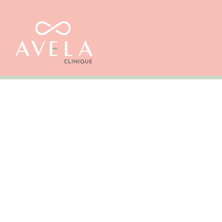
AVELA Cliniqu
ให้บริการเสริมความงามครบทุกรูปแบ
ULTHERA , Botox , TESLA Former
ดาราและบุคคล