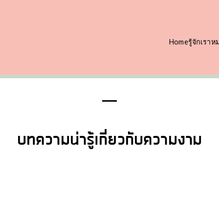
โทร
Home
รู้จักเรา
ห
e คลินิกเสริมความงามที่
บ คัดสรรเครื่องมือแพทย์ที่เป็นที่ยอมรับในระดับสากล ผ่านมา
ช้ันนํา
บทความน่ารู้เกี่ยวกับความงาม